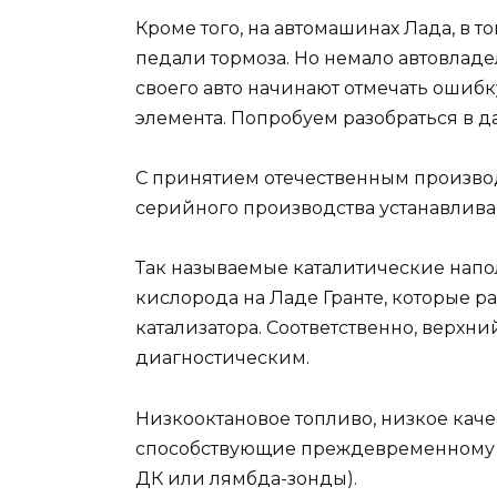
Кроме того, на автомашинах Лада, в то
педали тормоза. Но немало автовлад
своего авто начинают отмечать ошиб
элемента. Попробуем разобраться в д
С принятием отечественным производ
серийного производства устанавлива
Так называемые каталитические нап
кислорода на Ладе Гранте, которые 
катализатора. Соответственно, верх
диагностическим.
Низкооктановое топливо, низкое кач
способствующие преждевременному вы
ДК или лямбда-зонды).