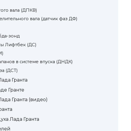
ого вала (ДПКВ)
лительного вала (датчик фаз ДФ)
бда-зонд
ты Лифтбек (ДС)
М)
панов в системе впуска (ДНДК)
а (ДСТ)
ада Гранта
аде Гранте
ада Гранта (видео)
ранта
уха Лада Гранта
елей