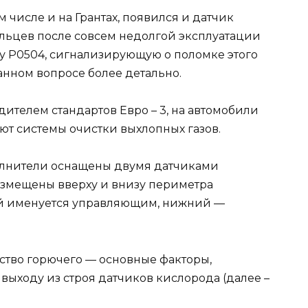
м числе и на Грантах, появился и датчик
ельцев после совсем недолгой эксплуатации
ку Р0504, сигнализирующую о поломке этого
анном вопросе более детально.
ителем стандартов Евро – 3, на автомобили
ют системы очистки выхлопных газов.
олнители оснащены двумя датчиками
размещены вверху и внизу периметра
ний именуется управляющим, нижний —
ество горючего — основные факторы,
ходу из строя датчиков кислорода (далее –