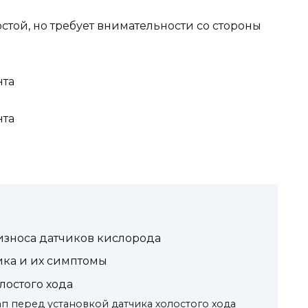
той, но требует внимательности со стороны
зноса датчиков кислорода
ка и их симптомы
лостого хода
п перед установкой датчика холостого хода