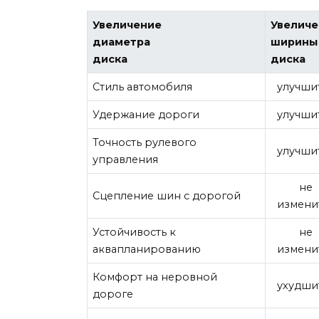
Увеличение
Увелич
диаметра
ширины
диска
диска
Стиль автомобиля
улучши
Удержание дороги
улучши
Точность рулевого
улучши
управления
не
Сцепление шин с дорогой
измени
Устойчивость к
не
аквапланированию
измени
Комфорт на неровной
ухудши
дороге