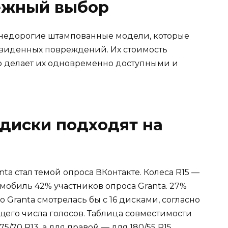
ежный выбор
недорогие штампованные модели, которые
двиденных повреждений. Их стоимость
что делает их одновременно доступными и
диски подходят на
ta стал темой опроса ВКонтакте. Колеса R15 —
втомобиль 42% участников опроса Granta. 27%
 Granta смотрелась бы с 16 дисками, согласно
бщего числа голосов. Таблица совместимости
/70 R13, а для правой — для 180/55 R15.