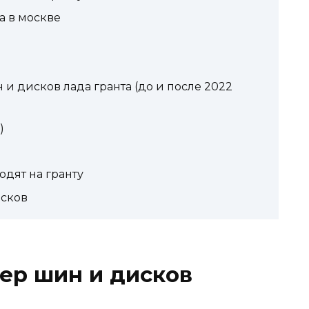
a в москве
 дисков лада гранта (до и после 2022
)
дят на гранту
исков
мер шин и дисков