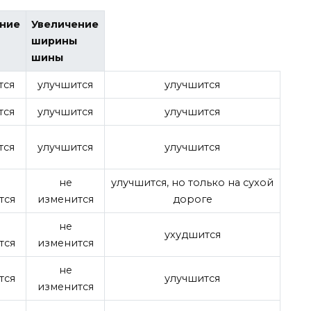
ение
Увеличение
ширины
шины
тся
улучшится
улучшится
тся
улучшится
улучшится
тся
улучшится
улучшится
не
улучшится, но только на сухой
тся
изменится
дороге
не
ухудшится
тся
изменится
не
тся
улучшится
изменится