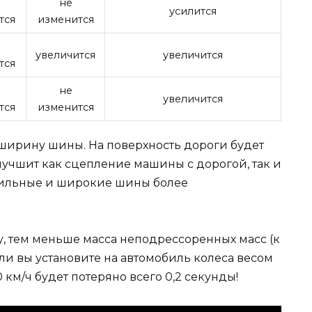
не
усилится
тся
изменится
увеличится
увеличится
тся
не
увеличится
тся
изменится
ширину шины. На поверхность дороги будет
лучшит как сцепление машины с дорогой, так и
офильные и широкие шины более
, тем меньше масса неподрессоренных масс (к
ли вы установите на автомобиль колеса весом
 км/ч будет потеряно всего 0,2 секунды!