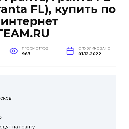
ranta FL), купить по
 интернет
TEAM.RU
ПРОСМОТРОВ
ОПУБЛИКОВАНО
987
01.12.2022
исков
р
дят на гранту