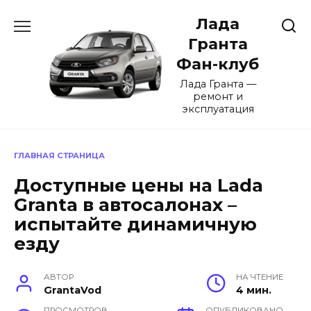
Перейти
Лада
к
содержанию
Гранта
Фан-клуб
Лада Гранта —
ремонт и
эксплуатация
ГЛАВНАЯ СТРАНИЦА
Доступные цены на Lada
Granta в автосалонах –
испытайте динамичную
езду
АВТОР
НА ЧТЕНИЕ
GrantaVod
4 мин.
ПРОСМОТРОВ
ОПУБЛИКОВАНО