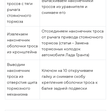
Вытаскиваем наконечники
тросов с тяги
тросов из уравнителя и
рычага
снимаем его
стояночного
тормоза
Отсоединяем наконечник троса
Извлекаем
от рычага привода стояночного
наконечник
тормоза (статья – Замена
оболочки троса
тормозных колодок
из кронштейна
автомобиля Лада Гранта)
Выводим
наконечник
Ключом на 10 откручиваем
троса из
гайку и снимаем скобу
отверстия щита
крепления оболочки троса к
тормозного
балке задней подвески
механизма