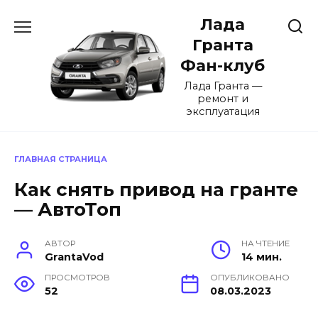
Перейти
Лада
к
содержанию
Гранта
Фан-клуб
Лада Гранта —
ремонт и
эксплуатация
ГЛАВНАЯ СТРАНИЦА
Как снять привод на гранте
— АвтоТоп
АВТОР
НА ЧТЕНИЕ
GrantaVod
14 мин.
ПРОСМОТРОВ
ОПУБЛИКОВАНО
52
08.03.2023