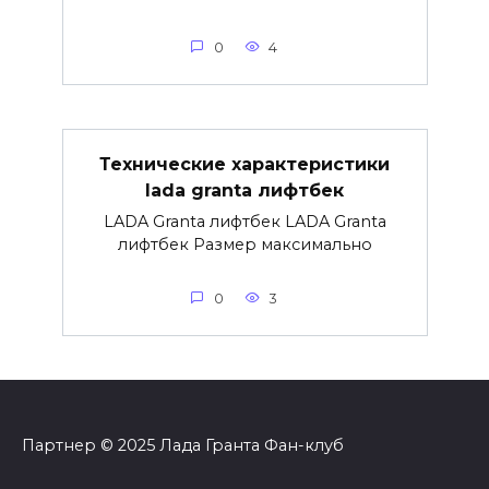
0
4
Технические характеристики
lada granta лифтбек
LADA Granta лифтбек LADA Granta
лифтбек Размер максимально
0
3
Партнер © 2025 Лада Гранта Фан-клуб