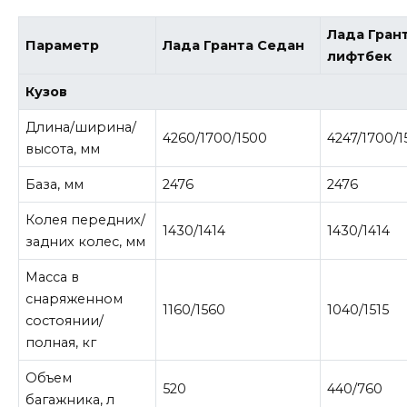
Лада Гран
Параметр
Лада Гранта Седан
лифтбек
Кузов
Длина/ширина/
4260
/1700/1500
4247
/1700/
высота, мм
База, мм
2476
2476
Колея передних/
1430/1414
1430/1414
задних колес, мм
Масса в
снаряженном
1160/1560
1040/1515
состоянии/
полная, кг
Объем
520
440/
760
багажника, л