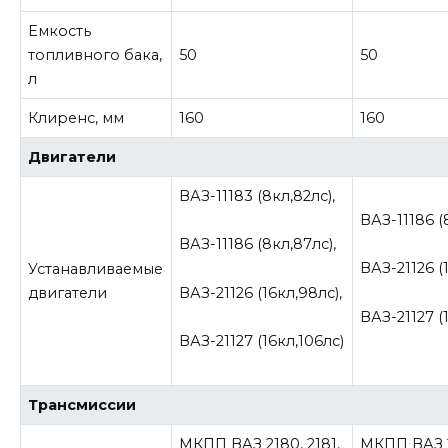
Емкость
топливного бака,
50
50
л
Клиренс, мм
160
160
Двигатели
ВАЗ-11183 (8кл,82лс),
ВАЗ-11186 (
ВАЗ-11186 (8кл,87лс),
ВАЗ-21126 (
Устанавливаемые
ВАЗ-21126 (16кл,98лс),
двигатели
ВАЗ-21127 (
ВАЗ-21127 (16кл,106лс)
Трансмиссии
МКПП ВАЗ 2180, 2181,
МКПП ВАЗ 2