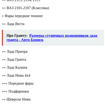
»» ВАЗ 2101-2107 (Классика)
» Фары передние тюнинг
»» Лада Веста
Про Гранту:
Размеры ступичных подшипников лада
гранта - Авто Брянск
»» Лада Приора
»» Лада Гранта
»» Лада Калина
»» Лада Нива 4х4
»»» Передние фары
»»» Подфарники
»» Шевроле Нива