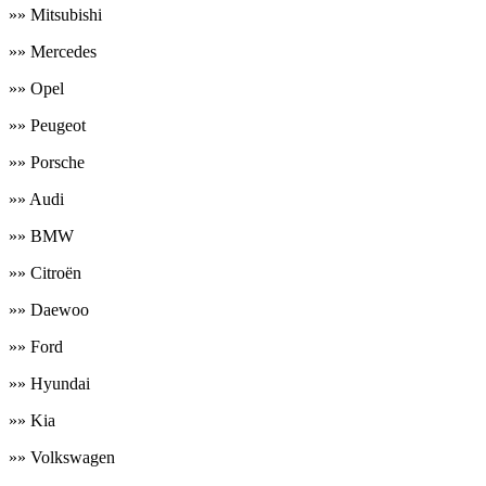
»» Mitsubishi
»» Mercedes
»» Opel
»» Peugeot
»» Porsche
»» Audi
»» BMW
»» Citroёn
»» Daewoo
»» Ford
»» Hyundai
»» Kia
»» Volkswagen