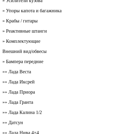
» Усилители кузова
» Упоры капота и багажника
» Крабы / гитары
» Реактивные штанги
» Комплектующие
Внешний вид/обвесы
» Бампера передние
»» Лада Веста
»» Лада Иксрей
»» Лада Приора
»» Лада Гранта
»» Лада Калина 1/2
»» Датсун
»» Лада Нива 4×4