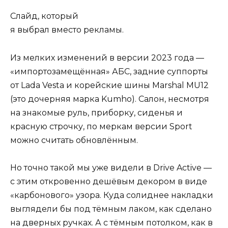
Слайд, который
я выбрал вместо рекламы.
Из мелких изменений в версии 2023 года —
«импортозамещённая» АБС, задние суппорты
от Lada Vesta и корейские шины Marshal MU12
(это дочерняя марка Kumho). Салон, несмотря
на знакомые руль, приборку, сиденья и
красную строчку, по меркам версии Sport
можно считать обновлённым.
Но точно такой мы уже видели в
Drive Active
—
с этим откровенно дешёвым декором в виде
«карбонового» узора. Куда солиднее накладки
выглядели бы под тёмным лаком, как сделано
на дверных ручках. А с тёмным потолком, как в