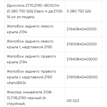
Дроссель 2170,2190 «BOSCH»
(0 280 750 526) Евро-4 дв.21126
0 280 750 526
16 кл эл.педаль
Желобок заднего левого
21940840405100
крыла 2194
Желобок заднего левого
21900840405100
крыла с надставкой 2190
Желобок заднего правого
21940840405000
крыла 2194
Желобок заднего правого
крыла с надставкой 2190
21900840405000
«АвтоВАЗ»
Жиклер омывателя 2108-
15,1118,2190 черный (4-
VR 023
струйный,