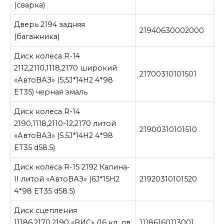
(сварка)
Дверь 2194 задняя
21940630002000
(багажника)
Диск колеса R-14
2112,2110,1118,2170 широкий
21700310101501
«АвтоВАЗ» (5,5J*14H2 4*98
ET35) черная эмаль
Диск колеса R-14
2190,1118,2110-12,2170 литой
21900310101510
«АвтоВАЗ» (5.5J*14H2 4*98
ET35 d58.5)
Диск колеса R-15 2192 Калина-
II литой «АвтоВАЗ» (6J*15H2
21920310101520
4*98 ET35 d58.5)
Диск сцепления
11186,2170,2190 «ВИС» (16 кл. дв
11186160113001