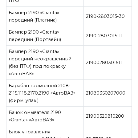
ПТФ
Бампер 2190 «Granta»
2190-2803015-30
передний (Платина)
Бампер 2190 «Granta»
2190-2803015-11
передний (Портвейн)
Бампер 2190 «Granta»
передний неокрашенный
21900280301511
(без ПТФ) под покраску
«АвтоВАЗ»
Барабан тормозной 2108-
2115,1118,2170,2190 «AвтоВАЗ»
21080350207000
(фирм. упак.)
Бачок омывателя 2190
21900520810200
«Granta» «АвтоВАЗ»
Блок управления