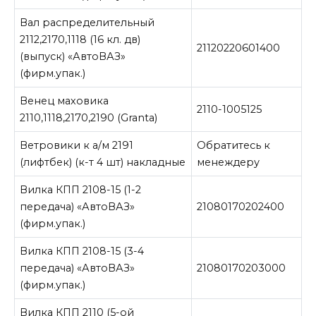
Вал распределительный
2112,2170,1118 (16 кл. дв)
21120220601400
(выпуск) «АвтоВАЗ»
(фирм.упак.)
Венец маховика
2110-1005125
2110,1118,2170,2190 (Granta)
Ветровики к а/м 2191
Обратитесь к
(лифтбек) (к-т 4 шт) накладные
менеждеру
Вилка КПП 2108-15 (1-2
передача) «АвтоВАЗ»
21080170202400
(фирм.упак.)
Вилка КПП 2108-15 (3-4
передача) «АвтоВАЗ»
21080170203000
(фирм.упак.)
Вилка КПП 2110 (5-ой