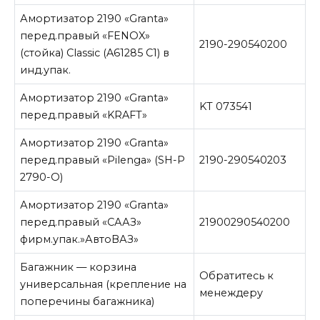
Амортизатор 2190 «Granta»
перед.правый «FENOX»
2190-290540200
(стойка) Classic (A61285 C1) в
инд.упак.
Амортизатор 2190 «Granta»
KT 073541
перед.правый «KRAFT»
Амортизатор 2190 «Granta»
перед.правый «Pilenga» (SН-P
2190-290540203
2790-О)
Амортизатор 2190 «Granta»
перед.правый «СААЗ»
21900290540200
фирм.упак.»АвтоВАЗ»
Багажник — корзина
Обратитесь к
универсальная (крепление на
менеждеру
поперечины багажника)