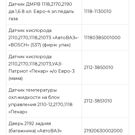
Датчик ДМРВ 1118,2170,2190
дв.1,6 8 кл. Евро-4 эл.педаль
1118-1130010
газа
Датчик кислорода
2110,2170,1118,21073 «АвтоВАЗ»-
11180385001000
«BOSCH» (537) (фирм. упак)
Датчик кислорода
2110,2170,1118,21073,УАЗ-
2112-3850010
Патриот «Пекар» н/о Евро-3
(мама)
Датчик температуры
охл.жидкости на блок
2112-3851010
управления 2110-12,2170,1118
«Пекар»
Дверь 2192 задняя
(багажника) «АвтоВАЗ»
21920630002000