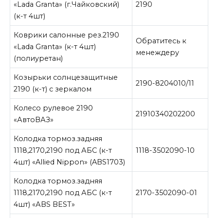
«Lada Granta» (г.Чайковский)
2190
(к-т 4шт)
Коврики салонные рез.2190
Обратитесь к
«Lada Granta» (к-т 4шт)
менеждеру
(полиуретан)
Козырьки солнцезащитные
2190-8204010/11
2190 (к-т) с зеркалом
Колесо рулевое 2190
21910340202200
«АвтоВАЗ»
Колодка тормоз.задняя
1118,2170,2190 под АБС (к-т
1118-3502090-10
4шт) «Allied Nippon» (ABS1703)
Колодка тормоз.задняя
1118,2170,2190 под АБС (к-т
2170-3502090-01
4шт) «АBS BEST»