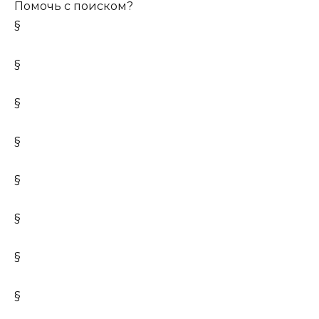
Помочь с поиском?
§
§
§
§
§
§
§
§