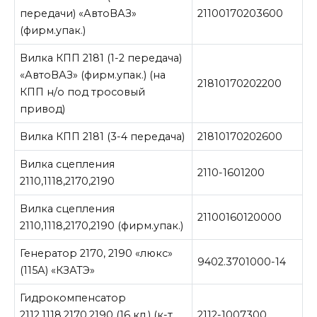
передачи) «АвтоВАЗ»
21100170203600
(фирм.упак.)
Вилка КПП 2181 (1-2 передача)
«АвтоВАЗ» (фирм.упак.) (на
21810170202200
КПП н/о под тросовый
привод)
Вилка КПП 2181 (3-4 передача)
21810170202600
Вилка сцепления
2110-1601200
2110,1118,2170,2190
Вилка сцепления
21100160120000
2110,1118,2170,2190 (фирм.упак.)
Генератор 2170, 2190 «люкс»
9402.3701000-14
(115А) «КЗАТЭ»
Гидрокомпенсатор
2112,1118,2170,2190 (16 кл.) (к-т
2112-1007300