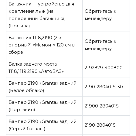
Багажник — устройство для
крепления лыж (на
Обратитесь к
поперечины багажника)
менеждеру
(Польша)
Багажник 1118,2190 (2-х
Обратитесь к
опорный) «Мамонт» 120 см в
менеждеру
сборе
Балка заднего моста
21928291400800
1118,1119,2190 «АвтоВАЗ»
Бампер 2190 «Granta» задний
2190-2804015-30
(Белое облако)
Бампер 2190 «Granta» задний
21900-2804015
(Портвейн)
Бампер 2190 «Granta» задний
2190-2804015
(Серый базальт)