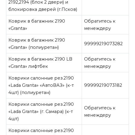
2192,2194 (блок 2 двери) и
блокировка дверей (г.Псков)
Коврик в багажник 2190
Обратитесь к
«Granta»
менеждеру
Коврик в багажник 2190
99999219073282
«Granta» (полиуретан)
Коврик в багажник 2190 LB
Обратитесь к
«Granta» лифтбек
менеждеру
Коврики салонные рез.2190
«Lada Granta» «АвтоВАЗ» (к-т
99999219073182
4шт) (полиуретан)
Коврики салонные рез.2190
Обратитесь к
«Lada Granta» (г. Самара) (к-т
менеждеру
4шт)
Коврики салонные рез.2190