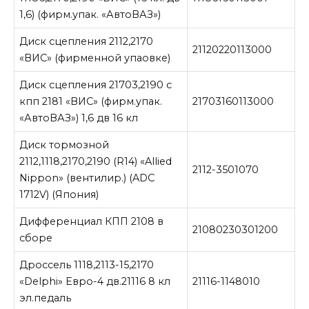
1,6) (фирм.упак. «АвтоВАЗ»)
Диск сцепления 2112,2170
21120220113000
«ВИС» (фирменной упаовке)
Диск сцепления 21703,2190 с
кпп 2181 «ВИС» (фирм.упак.
21703160113000
«АвтоВАЗ») 1,6 дв 16 кл
Диск тормозной
2112,1118,2170,2190 (R14) «Allied
2112-3501070
Nippon» (вентилир.) (ADC
1712V) (Япония)
Дифференциал КПП 2108 в
21080230301200
сборе
Дроссель 1118,2113-15,2170
«Delphi» Евро-4 дв.21116 8 кл
21116-1148010
эл.педаль