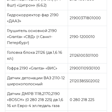
8шт) «Цитрон» (6.6.2)
Гидрокорректор фар 2190
21900371801000
«ДААЗ»
Глушитель основной 2190
«Granta» «СВД» (г.Санкт-
2190-1200010
Петербург)
Головка блока 21126 (дв.1,6 16
21126100301100
кл.)
Гофра 2190 «Granta» «ВИС»
21900110930100
Датчик детонации ВАЗ 2110-12
21120385502002
широкополосный
Датчик ДМРВ 1118,2170,2190
«BOSCH» (0 280 218 225) дв.1,6
0 280 218 225
16 кл Евро-4 эл.педаль газа