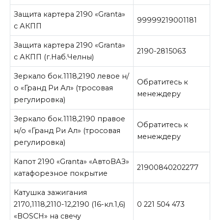
Защита картера 2190 «Granta»
99999219001181
с АКПП
Защита картера 2190 «Granta»
2190-2815063
с АКПП (г.Наб.Челны)
Зеркало бок.1118,2190 левое н/
Обратитесь к
о «Гранд Ри Ал» (тросовая
менеждеру
регулировка)
Зеркало бок.1118,2190 правое
Обратитесь к
н/о «Гранд Ри Ал» (тросовая
менеждеру
регулировка)
Капот 2190 «Granta» «АвтоВАЗ»
21900840202277
катафорезное покрытие
Катушка зажигания
2170,1118,2110-12,2190 (16-кл.1,6)
0 221 504 473
«BOSCH» на свечу