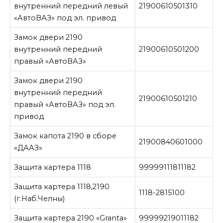
внутренний передний левый
21900610501310
«АвтоВАЗ» под эл. привод
Замок двери 2190
внутренний передний
21900610501200
правый «АвтоВАЗ»
Замок двери 2190
внутренний передний
21900610501210
правый «АвтоВАЗ» под эл.
привод
Замок капота 2190 в сборе
21900840601000
«ДААЗ»
Защита картера 1118
99999111811182
Защита картера 1118,2190
1118-2815100
(г.Наб.Челны)
Защита картера 2190 «Granta»
99999219011182