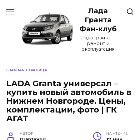
Перейти
Лада
к
содержанию
Гранта
Фан-клуб
Лада Гранта —
ремонт и
эксплуатация
ГЛАВНАЯ СТРАНИЦА
LADA Granta универсал –
купить новый автомобиль в
Нижнем Новгороде. Цены,
комплектации, фото | ГК
АГАТ
АВТОР
НА ЧТЕНИЕ
GrantaVod
17 мин.