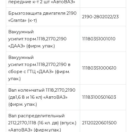
передние к-т 2 шт «АвтоВАЗ»
Брызгозащита двигателя 2190
2190-2802022/23
«Granta» (к-т)
Вакуумный
усилит.торм.1118,2170,2190
11180351001010
«ДААЗ» (фирм. упак.)
Вакуумный
усилит.торм.1118,2170,2190 в
11180351000610
сборе с ГТЦ «ДААЗ» (фирм.
упак.)
Вал коленчатый 1118,2170,2190
(дв1,6 8 и 16 кл) «АвтоВАЗ»
11183100501603
(фирм. упак.)
Вал распределительный
2112,2170,1118 (16 кл. дв) (впуск.)
21120220601500
«АвтоВАЗ» (фирм.упак.)