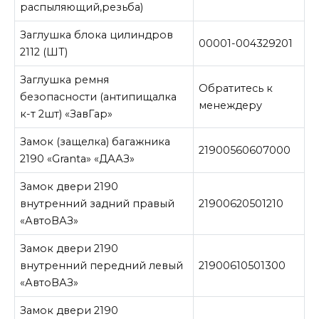
распыляющий,резьба)
Заглушка блока цилиндров
00001-004329201
2112 (ШТ)
Заглушка ремня
Обратитесь к
безопасности (антипищалка
менеждеру
к-т 2шт) «ЗавГар»
Замок (защелка) багажника
21900560607000
2190 «Granta» «ДААЗ»
Замок двери 2190
внутренний задний правый
21900620501210
«АвтоВАЗ»
Замок двери 2190
внутренний передний левый
21900610501300
«АвтоВАЗ»
Замок двери 2190