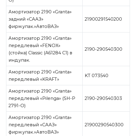
Амортизатор 2190 «Granta»
задний «СААЗ»
21900291540200
фирм.упак.»АвтоВАЗ»
Амортизатор 2190 «Granta»
перед.левый «FENOX»
2190-290540300
(стойка) Classic (A61284 C1) в
инд.упак.
Амортизатор 2190 «Granta»
KT 073540
перед.левый «KRAFT»
Амортизатор 2190 «Granta»
перед.левый «Pilenga» (SН-P
2190-290540303
2791-О)
Амортизатор 2190 «Granta»
перед.левый «СААЗ»
21900290540300
фирм.упак.»АвтоВАЗ»