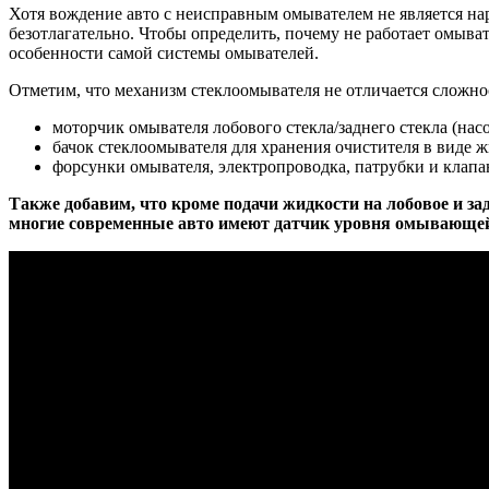
Хотя вождение авто с неисправным омывателем не является н
безотлагательно. Чтобы определить, почему не работает омыва
особенности самой системы омывателей.
Отметим, что механизм стеклоомывателя не отличается сложн
моторчик омывателя лобового стекла/заднего стекла (нас
бачок стеклоомывателя для хранения очистителя в виде ж
форсунки омывателя, электропроводка, патрубки и клапа
Также добавим, что кроме подачи жидкости на лобовое и за
многие современные авто имеют датчик уровня омывающей