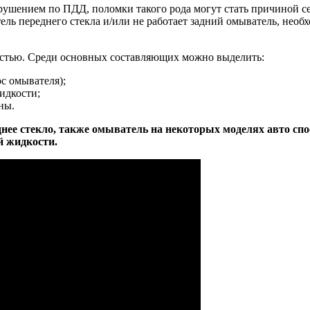
арушением по ПДД, поломки такого рода могут стать причиной 
тель переднего стекла и/или не работает задний омыватель, нео
остью. Среди основных составляющих можно выделить:
ос омывателя);
идкости;
ны.
днее стекло, также омыватель на некоторых моделях авто спо
 жидкости.