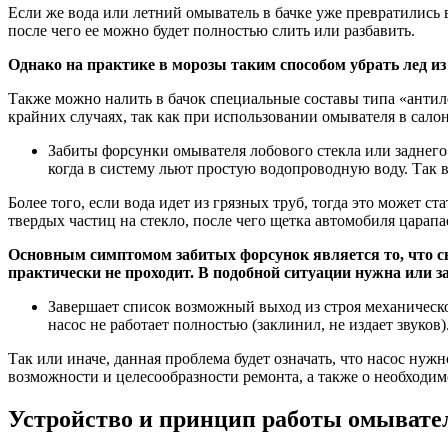
Если же вода или летний омыватель в бачке уже превратились в 
после чего ее можно будет полностью слить или разбавить.
Однако на практике в морозы таким способом убрать лед и
Также можно налить в бачок специальные составы типа «антиле
крайних случаях, так как при использовании омывателя в сало
Забиты форсунки омывателя лобового стекла или заднего 
когда в систему льют простую водопроводную воду. Так в
Более того, если вода идет из грязных труб, тогда это может 
твердых частиц на стекло, после чего щетка автомобиля царапа
Основным симптомом забитых форсунок является то, что сна
практически не проходит. В подобной ситуации нужна или з
Завершает список возможный выход из строя механической
насос не работает полностью (заклинил, не издает звуков)
Так или иначе, данная проблема будет означать, что насос ну
возможности и целесообразности ремонта, а также о необходим
Устройство и принцип работы омывате