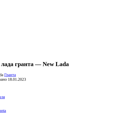
 лада гранта — New Lada
Гранта
вано
18.01.2023
иля
anta