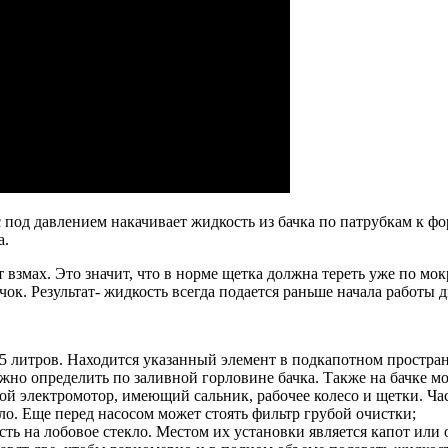
 под давлением накачивает жидкость из бачка по патрубкам к ф
а.
взмах. Это значит, что в норме щетка должна тереть уже по мокр
чок. Результат- жидкость всегда подается раньше начала работы 
 5 литров. Находится указанный элемент в подкапотном простран
ожно определить по заливной горловине бачка. Также на бачке м
ой электромотор, имеющий сальник, рабочее колесо и щетки. Час
кло. Еще перед насосом может стоять фильтр грубой очистки;
ть на лобовое стекло. Местом их установки является капот ил