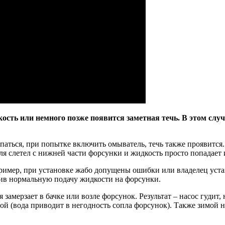
кость или немного позже появится заметная течь. В этом слу
опаться, при попытке включить омыватель, течь также проявится.
ля слетел с нижней части форсунки и жидкость просто попадает 
пример, при установке жабо допущены ошибки или владелец уста
чив нормальную подачу жидкости на форсунки.
 замерзает в бачке или возле форсунок. Результат – насос гудит,
имой (вода приводит в негодность сопла форсунок). Также зимой