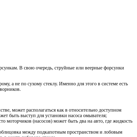
орсункам. В свою очередь, струйные или веерные форсунки
ому, а не по сухому стеклу. Именно для этого в системе есть
дворников.
стве, может располагаться как в относительно доступном
ожет быть выступ для установки насоса омывателя;
то моторчиков (насосов) может быть два на авто, где жидкость
и облицовка между подкапотным пространством и лобовым