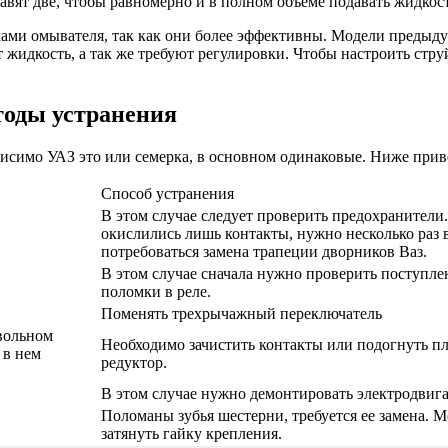
тавят две, чтобы равномерно и в полном объеме подавать жидкост
ами омывателя, так как они более эффективны. Модели предыд
 жидкость, а так же требуют регулировки. Чтобы настроить стр
тоды устранения
исимо УАЗ это или семерка, в основном одинаковые. Ниже прив
Способ устранения
В этом случае следует проверить предохранители
окислились лишь контакты, нужно несколько раз 
потребоваться замена трапеции дворников Ваз.
В этом случае сначала нужно проверить поступле
поломки в реле.
Поменять трехрычажный переключатель
вольном
Необходимо зачистить контакты или подогнуть п
 в нем
редуктор.
В этом случае нужно демонтировать электродвига
Поломаны зубья шестерни, требуется ее замена. 
затянуть гайку крепления.