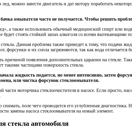
лед, можно завести двигатель и дат мотору поработать некоторое
з бачка омывателя часто не получается. Чтобы решить пробл
д», а также использовать обычный медицинский спирт или водку
не будет стоять стойкий запах алкоголя со всеми вытекающими п
стекла. Данная проблема также приведет к тому, что подачи жидк
от, форсунки и их сопла загрязняются, так как вода отличается
стать причиной появления дополнительных царапин на стекле. Та
ет такими частицами поверхность стекла.
чала жидкость подается, но менее интенсивно, затем форсун
амена, или чистка форсунок стеклоомывателя.
 части моторчика стеклоочистителя в насосе. Если просто, насос
.
жно снимать, поле чего проводится его углубленная диагностик
ости замены насоса стеклоомывателя на новый элемент.
ля стекла автомобиля