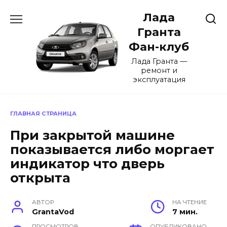
Перейти
Лада
к
содержанию
Гранта
Фан-клуб
Лада Гранта —
ремонт и
эксплуатация
ГЛАВНАЯ СТРАНИЦА
При закрытой машине
показывается либо моргает
индикатор что дверь
открыта
АВТОР
НА ЧТЕНИЕ
GrantaVod
7 мин.
ПРОСМОТРОВ
ОПУБЛИКОВАНО