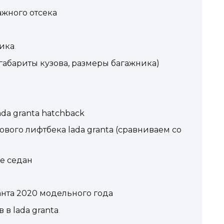
ажного отсека
ника
габариты кузова, размеры багажника)
da granta hatchback
вого лифтбека lada granta (сравниваем со
е седан
нта 2020 модельного года
в lada granta