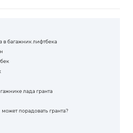
ов в багажник лифтбека
ан
тбек
к
гажнике лада гранта
может порадовать гранта?