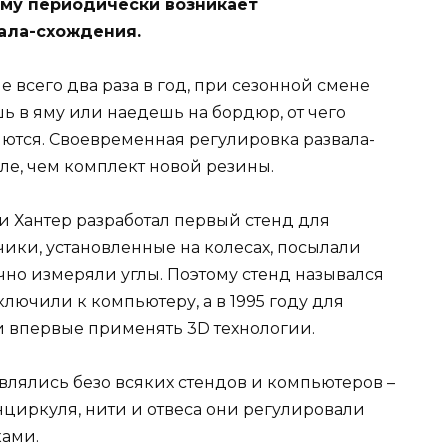
ому периодически возникает
ала-схождения.
 всего два раза в год, при сезонной смене
шь в яму или наедешь на бордюр, от чего
яются. Своевременная регулировка развала-
е, чем комплект новой резины.
и Хантер разработал первый стенд для
ики, установленные на колесах, посылали
чно измеряли углы. Поэтому стенд назывался
ключили к компьютеру, а в 1995 году для
и впервые применять 3D технологии.
влялись безо всяких стендов и компьютеров –
циркуля, нити и отвеса они регулировали
ками.