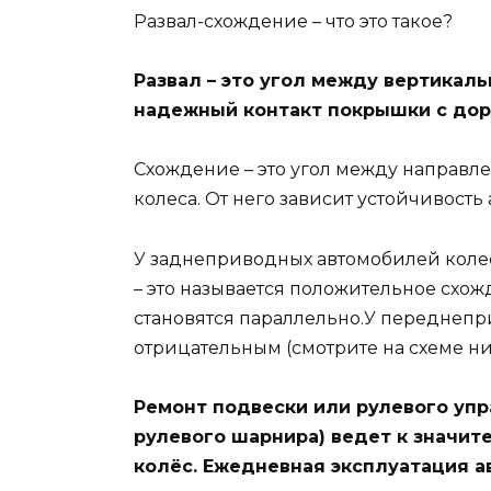
Развал-схождение – что это такое?
Развал – это угол между вертикал
надежный контакт покрышки с доро
Схождение – это угол между направ
колеса. От него зависит устойчивость
У заднеприводных автомобилей колес
– это называется положительное схо
становятся параллельно.У переднепр
отрицательным (смотрите на схеме ни
Ремонт подвески или рулевого упр
рулевого шарнира) ведет к значит
колёс. Ежедневная эксплуатация а