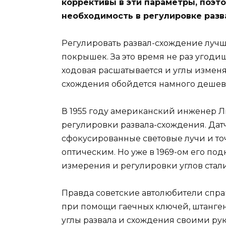
коррективы в эти параметры, поэт
необходимость в регулировке разв
Регулировать развал-схождение лучше
покрышек. За это время не раз угоди
ходовая расшатывается и углы измен
схождения обойдется намного дешевл
В 1955 году американский инженер Л
регулировки развала-схождения. Датч
сфокусированные световые лучи и то
оптическим. Но уже в 1969-ом его под
измерения и регулировки углов стал
Правда советские автолюбители спра
при помощи гаечных ключей, штанген
углы развала и схождения своими ру