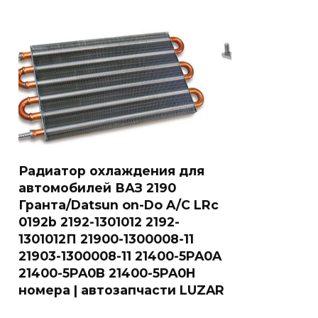
Радиатор охлаждения для
автомобилей ВАЗ 2190
Гранта/Datsun on-Do A/C LRc
0192b 2192-1301012 2192-
1301012П 21900-1300008-11
21903-1300008-11 21400-5PA0A
21400-5PA0B 21400-5PA0H
номера | автозапчасти LUZAR