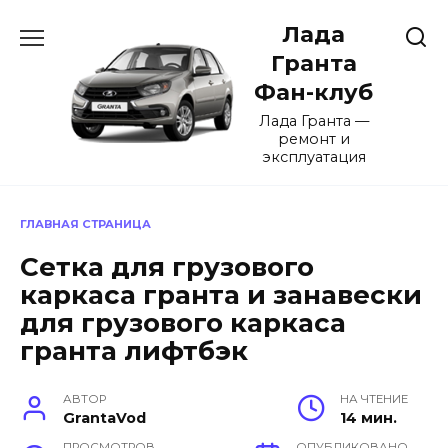
Перейти
Лада
к
содержанию
Гранта
Фан-клуб
Лада Гранта —
ремонт и
эксплуатация
ГЛАВНАЯ СТРАНИЦА
Сетка для грузового
каркаса гранта и занавески
для грузового каркаса
гранта лифтбэк
АВТОР
НА ЧТЕНИЕ
GrantaVod
14 мин.
ПРОСМОТРОВ
ОПУБЛИКОВАНО