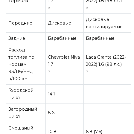
Тормоза
1.7
2022) 1.6 (98 л.с.)
×
×
Дисковые
Передние
Дисковые
вентилируемые
Задние
Барабанные
Барабанные
Расход
топлива по
Chevrolet Niva
Lada Granta (2022-
нормам
1.7
2022) 1.6 (98 л.с.)
93/116/EEC,
×
×
л/100 км
Городской
14.1
—
цикл
Загородный
8.6
—
цикл
Смешаный
10.8
6.8 (7.6)