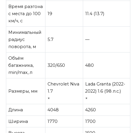
Время разгона
с места до 100
19
11.4 (13.7)
км/ч, с
Минимальный
радиус
5.7
—
поворота, м
Объём
багажника,
320/650
480
min/max, л
Chevrolet Niva
Lada Granta (2022-
Размеры, мм
1.7
2022) 1.6 (98 л.с.)
×
×
Длина
4048
4260
Ширина
1770
1700
Высота
—
1500