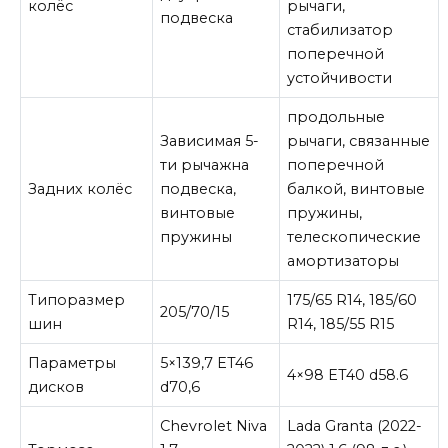
колёс
рычаги,
подвеска
стабилизатор
поперечной
устойчивости
продольные
Зависимая 5-
рычаги, связанные
ти рычажна
поперечной
Задних колёс
подвеска,
балкой, винтовые
винтовые
пружины,
пружины
телескопические
амортизаторы
Типоразмер
175/65 R14, 185/60
205/70/15
шин
R14, 185/55 R15
Параметры
5×139,7 ET46
4×98 ET40 d58.6
дисков
d70,6
Chevrolet Niva
Lada Granta (2022-