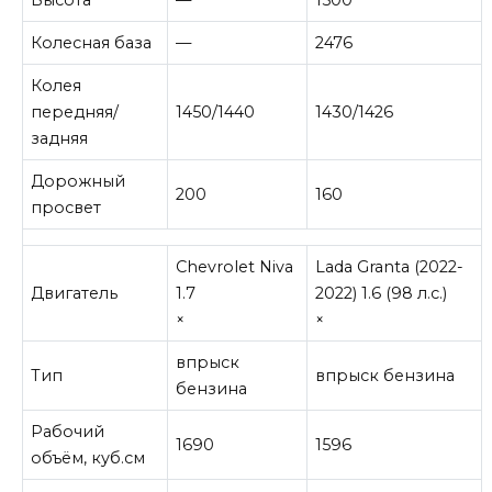
Колесная база
—
2476
Колея
передняя/
1450/1440
1430/1426
задняя
Дорожный
200
160
просвет
Chevrolet Niva
Lada Granta (2022-
Двигатель
1.7
2022) 1.6 (98 л.с.)
×
×
впрыск
Тип
впрыск бензина
бензина
Рабочий
1690
1596
объём, куб.см