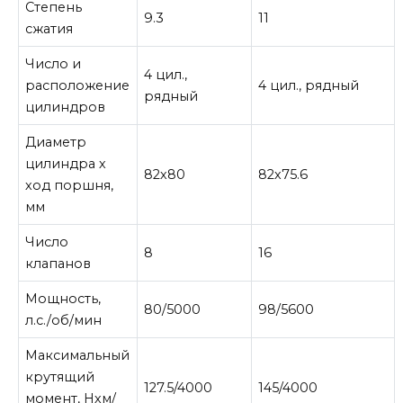
Степень
9.3
11
сжатия
Число и
4 цил.,
расположение
4 цил., рядный
рядный
цилиндров
Диаметр
цилиндра х
82х80
82х75.6
ход поршня,
мм
Число
8
16
клапанов
Мощность,
80/5000
98/5600
л.с./об/мин
Максимальный
крутящий
127.5/4000
145/4000
момент, Нхм/