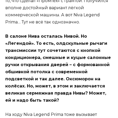
то, что сделал «Промтех» с Грантой. Получился
вполне достойный вариант лёгкой
коммерческой машины. А вот Niva Legend
Primа… Тут не всё так однозначно.
В салоне Нива осталась Нивой. Но
«Легендой». То есть, олдскульные рычаги
трансмиссии тут сочетаются с кнопкой
кондиционера, смешные и куцые салонные
ручки открывания дверей – с формованной
обшивкой потолка с современной
подсветкой и так далее. Оксюморон на
колёсах. Но, может, в этом и заключается
великая сермяжная правда Нивы? Может,
ей и надо быть такой?
На ходу Niva Legend Primа тоже вызывает