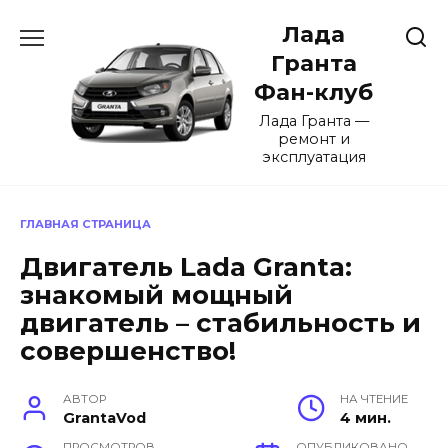
Перейти
Лада
к
содержанию
Гранта
Фан-клуб
Лада Гранта —
ремонт и
эксплуатация
ГЛАВНАЯ СТРАНИЦА
Двигатель Lada Granta:
знакомый мощный
двигатель – стабильность и
совершенство!
АВТОР
НА ЧТЕНИЕ
GrantaVod
4 мин.
ПРОСМОТРОВ
ОПУБЛИКОВАНО