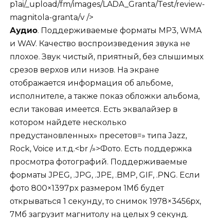
p1ai/_upload/fm/images/LADA_Granta/Test/review-
magnitola-granta/v />
Аудио
. Поддерживаемые форматы MP3, WMA
и WAV. Качество воспроизведения звука не
плохое. Звук чистый, приятный, без слышимых
срезов верхов или низов. На экране
отображается информация об альбоме,
исполнителе, а также показ обложки альбома,
если таковая имеется. Есть эквалайзер в
котором найдете несколько
предустановленных» пресетов=» типа Jazz,
Rock, Voice и.т.д.<br /»>
Фото
. Есть поддержка
просмотра фотографий. Поддерживаемые
форматы JPEG, .JPG, .JPE, .BMP, GIF, .PNG. Если
фото 800×1397рх размером 1Мб будет
открываться 1 секунду, то снимок 1978×3456рх,
7Мб загрузит магнитолу на целых 9 секунд.