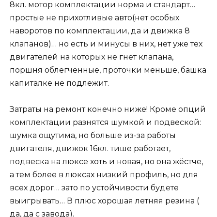
8кл. мотор комплектации норма и стандарт…
простые не прихотливые авто(нет особых
наворотов по комплектации, да и движка 8
клапанов)… но есть и минусы в них, нет уже тех
двигателей на которых не гнет клапана,
поршня облегченные, проточки меньше, башка
капиталке не подлежит.
Затраты на ремонт конечно ниже! Кроме опций
комплектации разнятся шумкой и подвеской:
шумка ощутима, но больше из-за работы
двигателя, движок 16кл. тише работает,
подвеска на люксе хоть и новая, но она жёстче,
а тем более в люксах низкий профиль, но для
всех дорог… зато по устойчивости будете
выигрывать… В плюс хорошая летняя резина (
да, да с завода).