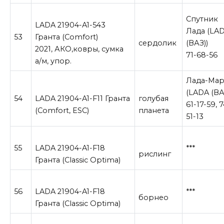
Спутник
LADA 21904-A1-543
Лада (LA
53
Гранта (Comfort)
сердолик
(ВАЗ))
2021, АКО,ковры, сумка
71-68-56
а/м, упор.
Лада-Мар
(LADA (ВА
54
LADA 21904-A1-F11 Гранта
голубая
61-17-59, 7
(Comfort, ESC)
планета
51-13
55
LADA 21904-A1-F18
***
рислинг
Гранта (Classic Optima)
56
LADA 21904-A1-F18
***
борнео
Гранта (Classic Optima)