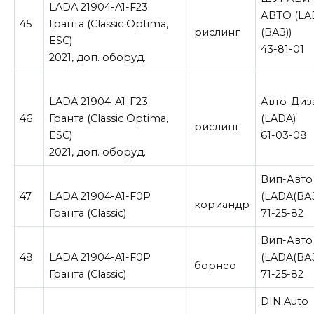
LADA 21904-A1-F23
АВТО (LA
45
Гранта (Classic Optima,
рислинг
(ВАЗ))
ESC)
43-81-01
2021, доп. оборуд.
LADA 21904-A1-F23
Авто-Диз
46
Гранта (Classic Optima,
(LADA)
рислинг
ESC)
61-03-08
2021, доп. оборуд.
Вип-Авто
47
LADA 21904-A1-F0P
(LADA(ВА
кориандр
Гранта (Classic)
71-25-82
Вип-Авто
48
LADA 21904-A1-F0P
(LADA(ВА
борнео
Гранта (Classic)
71-25-82
DIN Auto