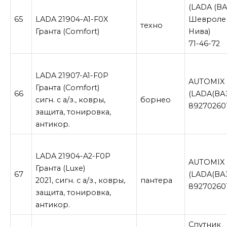
(LADA (ВА
65
LADA 21904-A1-F0X
Шевроле
техно
Гранта (Comfort)
Нива)
71-46-72
LADA 21907-A1-F0P
AUTOMIX
Гранта (Comfort)
66
(LADA(ВА
сигн. с а/з., ковры,
борнео
89270260
защита, тонировка,
антикор.
LADA 21904-A2-F0P
AUTOMIX
Гранта (Luxe)
67
(LADA(ВА
2021, сигн. с а/з., ковры,
пантера
89270260
защита, тонировка,
антикор.
Спутник