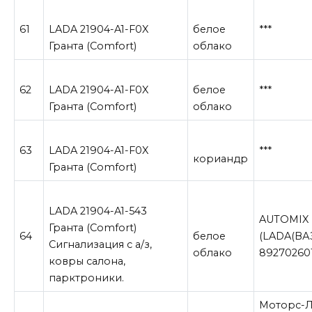
61
LADA 21904-A1-F0X
белое
***
Гранта (Comfort)
облако
62
LADA 21904-A1-F0X
белое
***
Гранта (Comfort)
облако
63
LADA 21904-A1-F0X
***
кориандр
Гранта (Comfort)
LADA 21904-A1-543
AUTOMIX
Гранта (Comfort)
64
белое
(LADA(ВА
Сигнализация с а/з,
облако
89270260
ковры салона,
парктроники.
Моторс-Л