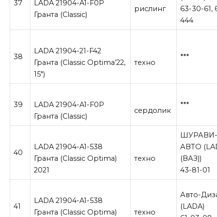
37
LADA 21904-A1-F0P
рислинг
63-30-61, 
Гранта (Classic)
444
LADA 21904-21-F42
38
***
Гранта (Classic Optima’22,
техно
15″)
39
LADA 21904-A1-F0P
***
сердолик
Гранта (Classic)
ШУРАВИ
LADA 21904-A1-538
АВТО (LA
40
Гранта (Classic Optima)
техно
(ВАЗ))
2021
43-81-01
Авто-Диз
LADA 21904-A1-538
41
(LADA)
Гранта (Classic Optima)
техно