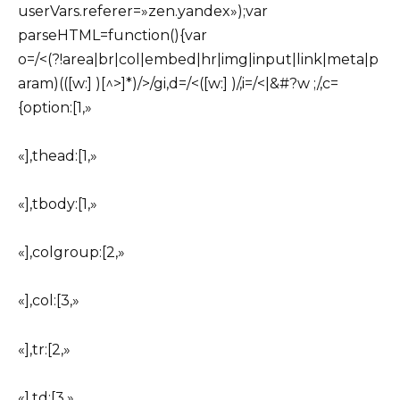
userVars.referer=»zen.yandex»);var
parseHTML=function(){var
o=/<(?!area|br|col|embed|hr|img|input|link|meta|p
aram)(([w:] )[^>]*)/>/gi,d=/<([w:] )/,i=/<|&#?w ;/,c=
{option:[1,»
«],thead:[1,»
«],tbody:[1,»
«],colgroup:[2,»
«],col:[3,»
«],tr:[2,»
«],td:[3,»