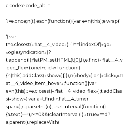
e.code:e.code_alt,l=’
‘,i=e.once;n(t).each(function(){var e=n(this);e.wrap(‘
‘);var
t=e.closest(«.flat__4_video»);-1!==l.indexOf(«go»
«oglesyndication»)?
t.append(l):flatPM_setHTML(t[0],l),e.find(«.flat__4_v
ideo_flex»).one(«click»,function()
{n(this).addClass(«show»)})}),n(«body»).on(«click»,».fl
at__4_video_item_hover»,function(){var
e=n(this),t=e.closest(«.flat__4_video_flex»);t.addClas
s(«show»);var a=t.find(«.flat__4_timer
span»),r=parseInt(o),l=setInterval(function()
{a.text(—r),r<=0&&(clearInterval(l),»true»==d?
a.parent().replaceWith(‘