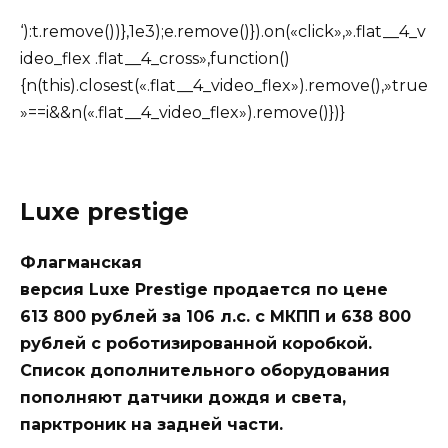
‘):t.remove())},1e3);e.remove()}).on(«click»,».flat__4_v
ideo_flex .flat__4_cross»,function()
{n(this).closest(«.flat__4_video_flex»).remove(),»true
»==i&&n(«.flat__4_video_flex»).remove()})}
Luxe prestige
Флагманская
версия Luxe Prestige продается по цене
613 800 рублей за 106 л.с. с МКПП и 638 800
рублей с роботизированной коробкой.
Список дополнительного оборудования
пополняют датчики дождя и света,
парктроник на задней части.