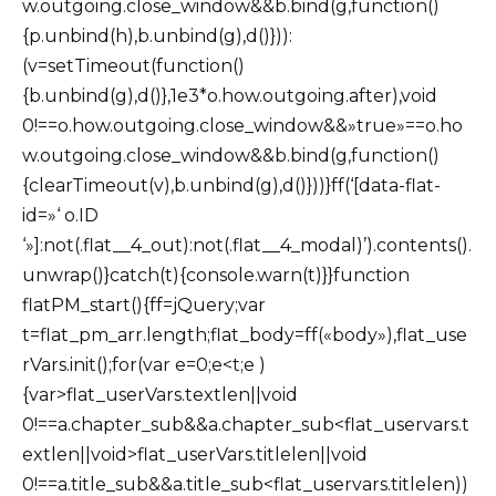
w.outgoing.close_window&&b.bind(g,function()
{p.unbind(h),b.unbind(g),d()})):
(v=setTimeout(function()
{b.unbind(g),d()},1e3*o.how.outgoing.after),void
0!==o.how.outgoing.close_window&&»true»==o.ho
w.outgoing.close_window&&b.bind(g,function()
{clearTimeout(v),b.unbind(g),d()}))}ff(‘[data-flat-
id=»‘ o.ID
‘»]:not(.flat__4_out):not(.flat__4_modal)’).contents().
unwrap()}catch(t){console.warn(t)}}function
flatPM_start(){ff=jQuery;var
t=flat_pm_arr.length;flat_body=ff(«body»),flat_use
rVars.init();for(var e=0;e<t;e )
{var>flat_userVars.textlen||void
0!==a.chapter_sub&&a.chapter_sub<flat_uservars.t
extlen||void>flat_userVars.titlelen||void
0!==a.title_sub&&a.title_sub<flat_uservars.titlelen))