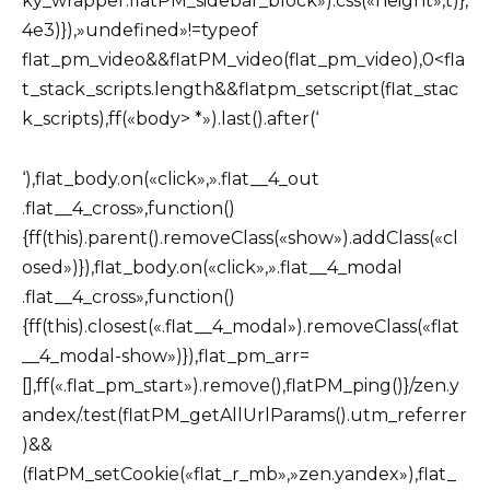
ky_wrapper.flatPM_sidebar_block»).css(«height»,t)},
4e3)}),»undefined»!=typeof
flat_pm_video&&flatPM_video(flat_pm_video),0<fla
t_stack_scripts.length&&flatpm_setscript(flat_stac
k_scripts),ff(«body> *»).last().after(‘
‘),flat_body.on(«click»,».flat__4_out
.flat__4_cross»,function()
{ff(this).parent().removeClass(«show»).addClass(«cl
osed»)}),flat_body.on(«click»,».flat__4_modal
.flat__4_cross»,function()
{ff(this).closest(«.flat__4_modal»).removeClass(«flat
__4_modal-show»)}),flat_pm_arr=
[],ff(«.flat_pm_start»).remove(),flatPM_ping()}/zen.y
andex/.test(flatPM_getAllUrlParams().utm_referrer
)&&
(flatPM_setCookie(«flat_r_mb»,»zen.yandex»),flat_