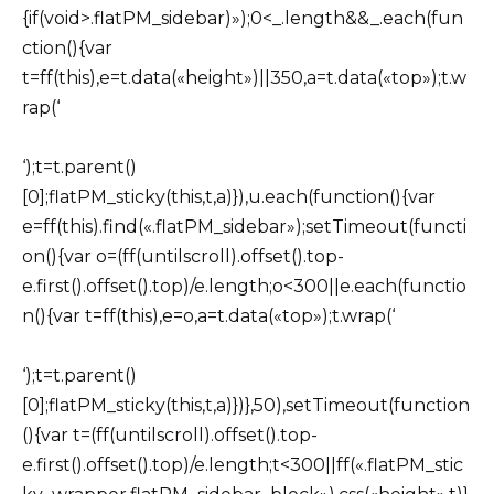
{if(void>.flatPM_sidebar)»);0<_.length&&_.each(fun
ction(){var
t=ff(this),e=t.data(«height»)||350,a=t.data(«top»);t.w
rap(‘
‘);t=t.parent()
[0];flatPM_sticky(this,t,a)}),u.each(function(){var
e=ff(this).find(«.flatPM_sidebar»);setTimeout(functi
on(){var o=(ff(untilscroll).offset().top-
e.first().offset().top)/e.length;o<300||e.each(functio
n(){var t=ff(this),e=o,a=t.data(«top»);t.wrap(‘
‘);t=t.parent()
[0];flatPM_sticky(this,t,a)})},50),setTimeout(function
(){var t=(ff(untilscroll).offset().top-
e.first().offset().top)/e.length;t<300||ff(«.flatPM_stic