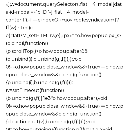
«),w=document.querySelector(‘.flat__4_modal[dat
a-id-modal=»‘ o.ID ‘»] .flat__4_modal-
content’),-1!==e.indexOf(«go» «oglesyndication»)?
ff(w).html(c
e):flatPM_setHTML(w,e),»px»==o.how.popup.px_s?
(p.bind(i,function()
{p.scrollTop()>o.how.popup.after&&
(p.unbind(i),b.unbind(g),f())}),void
0!==o.how.popup.close_window&&»true»==o.how.p
opup.close_window&&b.bind(g,function()
{p.unbind(i),b.unbind(g),f()})):
(v=setTimeout(function()
{b.unbind(g),f()},1e3*o.how.popup.after),void
0!==o.how.popup.close_window&&»true»==o.how.p
opup.close_window&&b.bind(g,function()
{clearTimeout(v),b.unbind(g),f()}))),void
0!==o.how.outgoing){function n(){var t,e,a;void