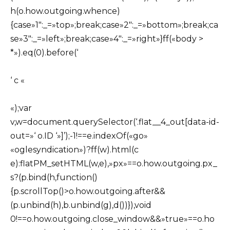
h(o.how.outgoing.whence)
{case»1″:_=»top»;break;case»2″:_=»bottom»;break;ca
se»3″:_=»left»;break;case»4″:_=»right»}ff(«body >
*»).eq(0).before(‘
‘ c «
«);var
v,w=document.querySelector(‘.flat__4_out[data-id-
out=»‘ o.ID ‘»]’);-1!==e.indexOf(«go»
«oglesyndication»)?ff(w).html(c
e):flatPM_setHTML(w,e),»px»==o.how.outgoing.px_
s?(p.bind(h,function()
{p.scrollTop()>o.how.outgoing.after&&
(p.unbind(h),b.unbind(g),d())}),void
0!==o.how.outgoing.close_window&&»true»==o.ho