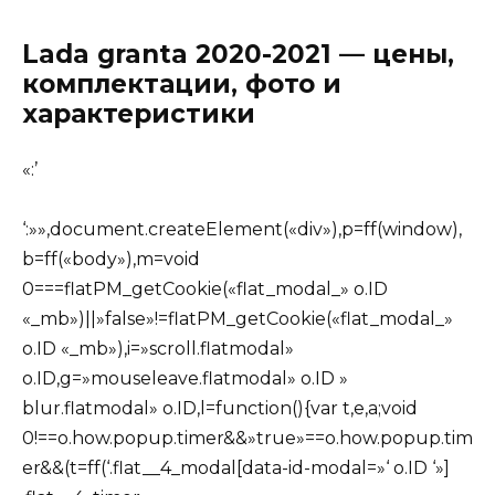
Lada granta 2020-2021 — цены,
комплектации, фото и
характеристики
«:’
‘:»»,document.createElement(«div»),p=ff(window),
b=ff(«body»),m=void
0===flatPM_getCookie(«flat_modal_» o.ID
«_mb»)||»false»!=flatPM_getCookie(«flat_modal_»
o.ID «_mb»),i=»scroll.flatmodal»
o.ID,g=»mouseleave.flatmodal» o.ID »
blur.flatmodal» o.ID,l=function(){var t,e,a;void
0!==o.how.popup.timer&&»true»==o.how.popup.tim
er&&(t=ff(‘.flat__4_modal[data-id-modal=»‘ o.ID ‘»]