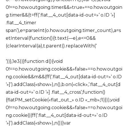
0!==o.how.outgoing.timer&&»true»==o.how.outgoin
g.timer&&(t=ff(‘.flat__4_out[data-id-out=»‘ o.ID ‘»]
.flat__4_timer
span’),e=parseInt(o.how.outgoing.timer_count),a=s
etInterval(function(){t.text(—e),e<=0&&
(clearInterval(a),t.parent().replaceWith(‘
‘))},1e3))}function d(){void
0!==o.how.outgoing.cookie&&»false»==o.how.outgoi
ng.cookie&&m&&(ff(‘.flat__4_out[data-id-out=»‘ o.ID
‘»]’).addClass(«show»),n(),b.on(«click»,’.flat__4_out[d
ata-id-out=»‘ o.ID ‘»] .flat__4_cross’,function()
{flatPM_setCookie(«flat_out_» o.ID «_mb»,!1)})),void
0!==o.how.outgoing.cookie&&»false»==o.how.outgoi
ng.cookie||(ff(‘.flat__4_out[data-id-out=»‘ o.ID
‘»]’).addClass(«show»),n())}var