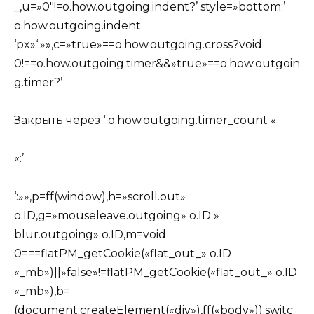
_,u=»0″!=o.how.outgoing.indent?’ style=»bottom:’
o.how.outgoing.indent
‘px»‘:»»,c=»true»==o.how.outgoing.cross?void
0!==o.how.outgoing.timer&&»true»==o.how.outgoin
g.timer?’
Закрыть через
‘ o.how.outgoing.timer_count «
«:’
‘:»»,p=ff(window),h=»scroll.out»
o.ID,g=»mouseleave.outgoing» o.ID »
blur.outgoing» o.ID,m=void
0===flatPM_getCookie(«flat_out_» o.ID
«_mb»)||»false»!=flatPM_getCookie(«flat_out_» o.ID
«_mb»),b=
(document.createElement(«div»),ff(«body»));switc