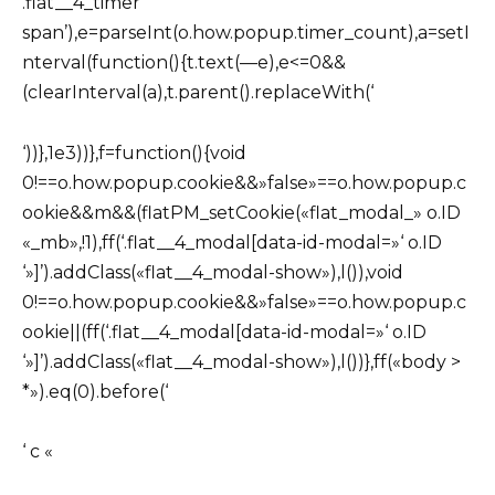
.flat__4_timer
span’),e=parseInt(o.how.popup.timer_count),a=setI
nterval(function(){t.text(—e),e<=0&&
(clearInterval(a),t.parent().replaceWith(‘
‘))},1e3))},f=function(){void
0!==o.how.popup.cookie&&»false»==o.how.popup.c
ookie&&m&&(flatPM_setCookie(«flat_modal_» o.ID
«_mb»,!1),ff(‘.flat__4_modal[data-id-modal=»‘ o.ID
‘»]’).addClass(«flat__4_modal-show»),l()),void
0!==o.how.popup.cookie&&»false»==o.how.popup.c
ookie||(ff(‘.flat__4_modal[data-id-modal=»‘ o.ID
‘»]’).addClass(«flat__4_modal-show»),l())},ff(«body >
*»).eq(0).before(‘
‘ c «