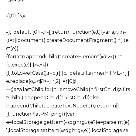
«],th:[3,»
«],_default:[0,»»,»»]};return function(e,t){var a,r,l,n=
(t=t||document).createDocumentFragment();if(i.te
st(e))
{for(a=n.appendChild(t.createElement(«div»)),r=
(d.exec(e)||[«»,»»])
[1].toLowerCase(),r=c[r]||c._default,a.innerHTML=r[1]
e.replace(o,»<$1>») r[2],l=r[0];l
—;)a=a.lastChild;for(n.removeChild(n.firstChild);a.firs
tChild;)n.appendChild(a.firstChild)}else
n.appendChild(t.createTextNode(e));return n}}
();function flatPM_ping(){var
e=localStorage.getItem(«sdghrg»);e?(e=parseInt(e)
1,localStorage.setItem(«sdghrg»,e)):localStorage.se