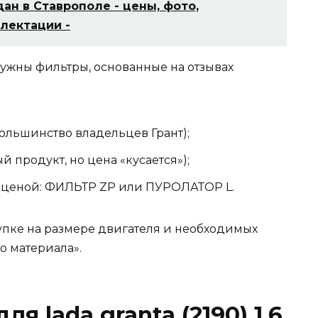
дан в Ставрополе - цены, фото,
плектации -
нужны фильтры, основанные на отзывах
большинство владельцев Грант);
продукт, но цена «кусается»);
 ценой: ФИЛЬТР ZP или ПУРОЛАТОР L.
пке на размере двигателя и необходимых
о материала».
я lada granta (2190) 1.6