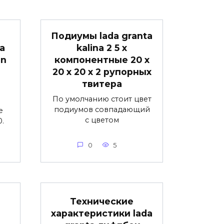
а
Подиумы lada granta
а
kalina 2 5 х
an
компонентные 20 х
20 х 20 х 2 рупорных
в
твитера
По умолчанию стоит цвет
подиумов совпадающий
е
с цветом
.
0
5
Технические
характеристики lada