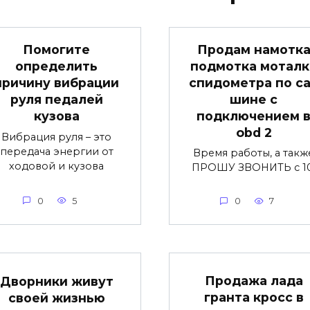
Продам намотк
Помогите
подмотка моталк
определить
спидометра по c
причину вибрации
шине с
руля педалей
подключением 
кузова
obd 2
Вибрация руля – это
передача энергии от
Время работы, а такж
ходовой и кузова
ПРОШУ ЗВОНИТЬ с 10
0
5
0
7
Продажа лада
Дворники живут
гранта кросс в
своей жизнью