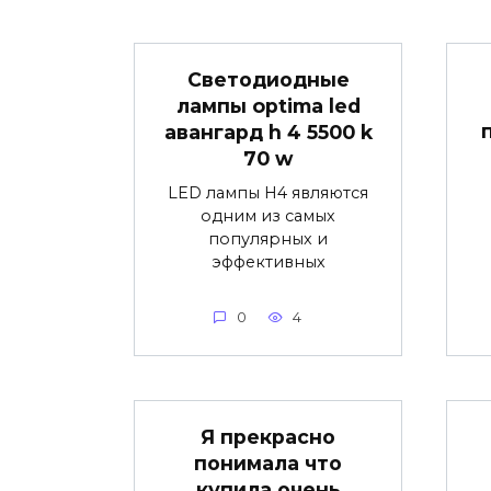
Светодиодные
лампы optima led
авангард h 4 5500 k
70 w
LED лампы H4 являются
одним из самых
популярных и
эффективных
0
4
Я прекрасно
понимала что
купила очень