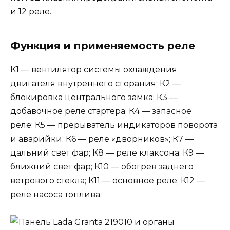
и 12 реле.
Функция и применяемость реле
К1 — вентилятор системы охлаждения
двигателя внутреннего сгорания; К2 —
блокировка центрального замка; К3 —
добавочное реле стартера; К4 — запасное
реле; К5 — прерыватель индикаторов поворота
и аварийки; К6 — реле «дворников»; К7 —
дальний свет фар; К8 — реле клаксона; К9 —
ближний свет фар; К10 — обогрев заднего
ветрового стекла; К11 — основное реле; К12 —
реле насоса топлива.