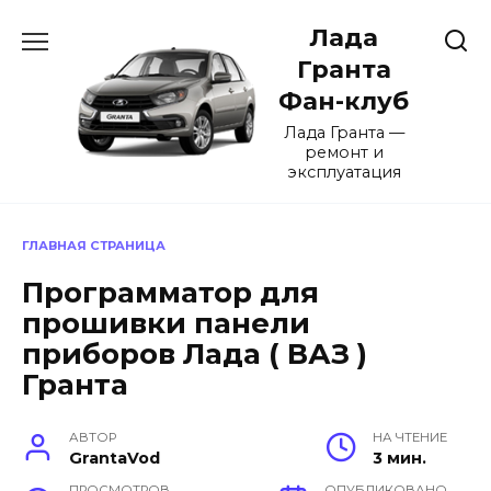
Перейти
Лада
к
содержанию
Гранта
Фан-клуб
Лада Гранта —
ремонт и
эксплуатация
ГЛАВНАЯ СТРАНИЦА
Программатор для
прошивки панели
приборов Лада ( ВАЗ )
Гранта
АВТОР
НА ЧТЕНИЕ
GrantaVod
3 мин.
ПРОСМОТРОВ
ОПУБЛИКОВАНО