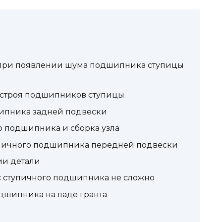
ь при появлении шума подшипника ступицы
 строя подшипников ступицы
ипника задней подвески
о подшипника и сборка узла
упичного подшипника передней подвески
ии детали
с ступичного подшипника не сложно
шипника на ладе гранта