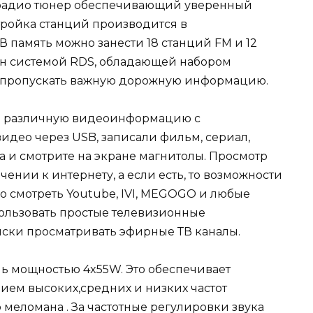
 радио тюнер обеспечивающий уверенный
тройка станций производится в
 память можно занести 18 станций FM и 12
ен системой RDS, обладающей набором
 пропускать важную дорожную информацию.
ть различную видеоинформацию с
видео через USB, записали фильм, сериал,
 и смотрите на экране магнитолы. Просмотр
чении к интернету, а если есть, то возможности
 смотреть Youtube, IVI, MEGOGO и любые
ользовать простые телевизионные
ски просматривать эфирные ТВ каналы.
ль мощностью 4x55W. Это обеспечивает
нием высоких,средних и низких частот
 меломана . За частотные регулировки звука