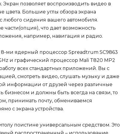
. Экран позволяет воспроизводить видео в
ые цвета. Большие углы обзора экрана
с любого сидения вашего автомобиля.
 части(опция), что дает возможность
ожения, например, навигация и радио.
й 8-ми ядерный процессор Spreadtrum SC9863
,8 GHz и графический процессор Mali T820 MP2
работу всех стандартных приложений. Вы с
ацией, смотреть видео, слушать музыку и даже
ной информации от друзей через различные
ь бизнесом и должны быть всегда на связи, то
том, принимать почту, обмениваемся
мо с экрана устройства.
толу поистине универсальным средством. Это
Самый распространенный – использование