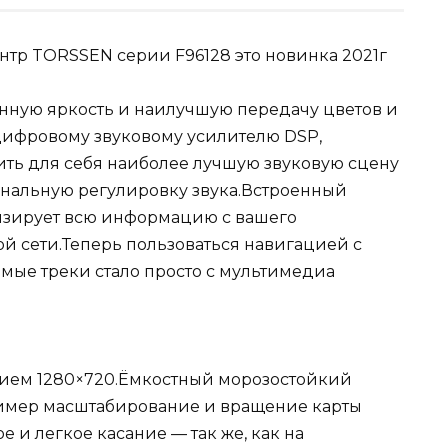
р TORSSEN серии F96128 это новинка 2021г
ную яркость и наилучшую передачу цветов и
 цифровому звуковому усилителю DSP,
ить для себя наиболее лучшую звуковую сцену
анальную регулировку звука.Встроенный
низирует всю информацию с вашего
й сети.Теперь пользоваться навигацией с
мые треки стало просто с мультимедиа
нием 1280×720.Ёмкостный морозостойкий
пример масштабирование и вращение карты
 и легкое касание — так же, как на