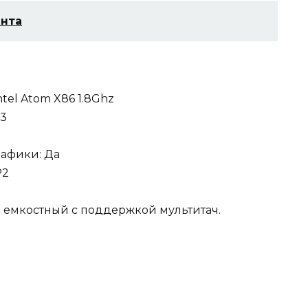
анта
tel Atom X86 1.8Ghz
R3
рафики: Да
P2
й емкостный с поддержкой мультитач.