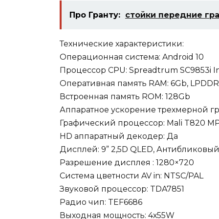
Про Гранту:
стойки передние гр
Технические характеристики:
Операционная система: Android 10
Процессор CPU: Spreadtrum SC9853i In
Оперативная память RAM: 6Gb, LPDD
Встроенная память ROM: 128Gb
Аппаратное ускорение трехмерной г
Графический процессор: Mali T820 M
HD аппаратный декодер: Да
Дисплей: 9” 2,5D QLED, Антибликовы
Разрешение дисплея : 1280×720
Система цветности AV in: NTSC/PAL
Звуковой процессор: TDA7851
Радио чип: TEF6686
Выходная мощность: 4х55W