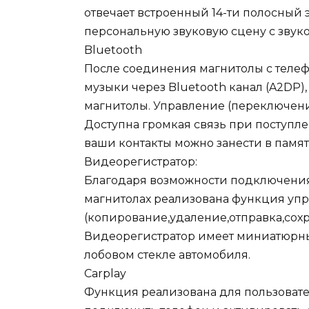
отвечает встроенный 14-ти полосный
персональную звуковую сцену с зву
Bluetooth
После соединения магнитолы с теле
музыки через Bluetooth канал (A2DP),
магнитолы. Управление (переключени
Доступна громкая связь при поступл
ваши контакты можно занести в памят
Видеорегистратор:
Благодаря возможности подключения
магнитолах реализована функция уп
(копирование,удаление,отправка,сох
Видеорегистратор имеет миниатюрны
лобовом стекле автомобиля.
Carplay
Функция реализована для пользовате