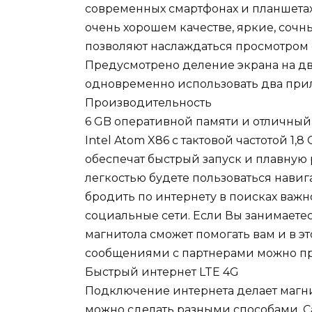
современных смартфонах и планшетах
очень хорошем качестве, яркие, сочн
позволяют наслаждаться просмотром 
Предусмотрено деление экрана на две
одновременно использовать два прил
Производительность
6 GB оперативной памяти и отличны
Intel Atom X86 с тактовой частотой 1
обеспечат быстрый запуск и плавную 
легкостью будете пользоваться навиг
бродить по интернету в поисках важ
социальные сети. Если Вы занимаетес
магнитола сможет помогать вам и в э
сообщениями с партнерами можно пря
Быстрый интернет LTE 4G
Подключение интернета делает магни
можно сделать разными способами. 