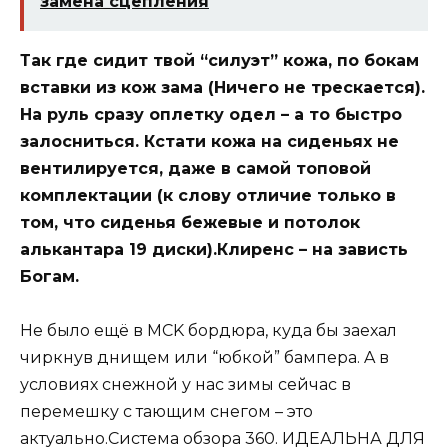
замена сцепления
Так где сидит твой “силуэт” кожа, по бокам
вставки из кож зама (Ничего не трескается).
Ha руль сразу оплетку одел – a то быстро
залосниться. Кстати кожа на сиденьях не
вентилируется, даже в самой топовой
комплектации (к слову отличие только в
том, что сиденья бежевые и потолок
алькантара 19 диски).Клиренс – на зависть
Богам.
He было ещё в MCK бордюра, куда бы заехал
чиркнув днищем или “юбкой” бампера. A в
условиях снежной у нас зимы сейчас в
перемешку c тающим снегом – это
актуально.Система обзора 360. ИДЕАЛЬНА ДЛЯ