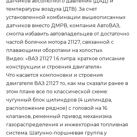
датчиков абсолютного давления (
ДАД
) и
температуры воздуха (
ДТВ
). За счет
установленной комбинации вышеописанных
датчиков вместо ДМРВ, компания
АвтоВАЗ
,
смогла избавить автовладельцев от достаточно
частой болячки мотора
21127
, связанной с
плавающими оборотами на холостых.
Видео: «
ВАЗ 21127 1.6 литра: краткое
описание
конструкции и строения двигателя
«
Что касается компоновки и строения
двигателя
ВАЗ 21127
то, как мы сказали ранее в
этом плане все по классической схеме:
чугунный блок цилиндров (
4 цилиндра,
расположение рядное
) с головой на 16
клапанов,
ременный привод
механизма
газораспределения и инжекторная топливная
система. Шатунно-поршневая группа у