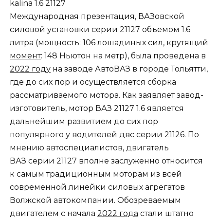
Международная презентация, ВАЗовской
силовой установки серии
21127
объемом
1
.
6
литра
(
мощность
: 106 лошадиных сил,
крутящий
момент
: 148 Ньютон на метр
), была проведена в
2022 году
на заводе
АвтоВАЗ
в городе
Тольятти
,
где до сих пор и осуществляется сборка
рассматриваемого мотора. Как заявляет завод-
изготовитель, мотор
ВАЗ 21127 1
.
6
является
дальнейшим развитием до сих пор
популярного у водителей двс серии
21126
. По
мнению автоспециалистов, двигатель
ВАЗ
серии
21127
вполне заслуженно относится
к самым традиционным моторам из всей
современной линейки силовых агрегатов
Волжской автокомпании. Обозреваемым
двигателем
с начала
2022 года
стали штатно