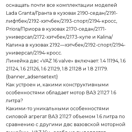
оснащать почти все комплектации моделей
Lada Granta
/
Гранта
в кузовах
2190
-седан/
2191
-
лифтбек/
2192
-хэтчбек/
2193
-спорт/
2194
-кросс,
Priora
/
Приора
в кузовах
2170
-седан/
2171
-
универсал/
2172
-хэтчбек/
2173
-купе и
Kalina
/
Калина
в кузовах
2192
—
хэтчбек/
2192
-спорт/
2194
-
универсал/
2194
-кросс
.
Линейка двс «
VAZ
16 valve
» включает:
1
.
4 11194
,
1
.
6
21124
,
1
.
6 21126
,
1
.
6 21129
,
1
.
8 21128
и
1
.
8 21179
.
{banner_adsensetext}
Как устроен и
,
какими конструктивными
особенностями обладает мотор
ВАЗ 21127 1
.
6
литра
?
Какими-то уникальными особенностями
силовой агрегат
ВАЗ 21127
объемом
1
.
6 литра
по
сравнению с другими двс вазовской моторной