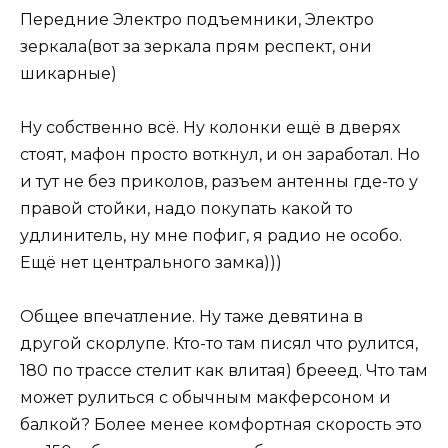
Передние Электро подъемники, Электро
зеркала(вот за зеркала прям респект, они
шикарные)
Ну собственно всё. Ну колонки ещё в дверях
стоят, мафон просто воткнул, и он заработал. Но
и тут не без приколов, разъем антенны где-то у
правой стойки, надо покупать какой то
удлинитель, ну мне пофиг, я радио не особо.
Ещё нет центрального замка)))
Общее впечатление. Ну таже девятина в
другой скорлупе. Кто-то там писял что рулится,
180 по трассе стелит как влитая) брееед. Что там
может рулиться с обычным макферсоном и
балкой? Более менее комфортная скорость это