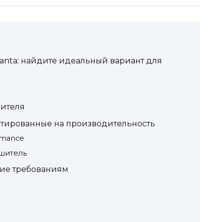
anta: найдите идеальный вариант для
шителя
нтированные на производительность
ormance
ушитель
вие требованиям