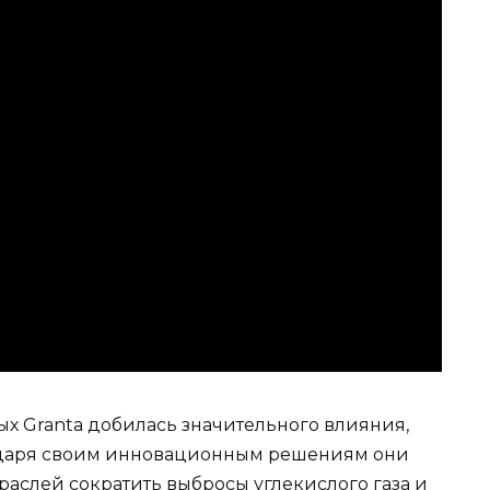
ых Granta добилась значительного влияния,
годаря своим инновационным решениям они
аслей сократить выбросы углекислого газа и