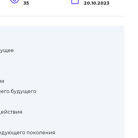
35
20.10.2023
дущее
ия
его будущего
действия
едующего поколения