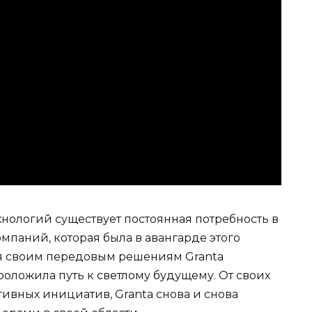
нологий существует постоянная потребность в
мпаний, которая была в авангарде этого
ря своим передовым решениям Granta
оложила путь к светлому будущему. От своих
ивных инициатив, Granta снова и снова