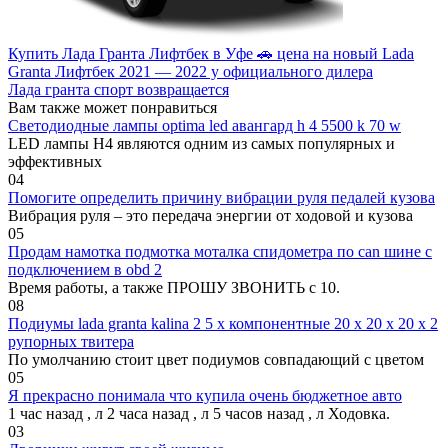
Купить Лада Гранта Лифтбек в Уфе 🚗 цена на новый Lada
Granta Лифтбек 2021 — 2022 у официального дилера
Лада гранта спорт возвращается
Вам также может понравиться
Светодиодные лампы optima led авангард h 4 5500 k 70 w
LED лампы H4 являются одним из самых популярных и
эффективных
0
4
Помогите определить причину вибрации руля педалей кузова
Вибрация руля – это передача энергии от ходовой и кузова
0
5
Продам намотка подмотка моталка спидометра по can шине с
подключением в obd 2
Время работы, а также ПРОШУ ЗВОНИТЬ с 10.
0
8
Подиумы lada granta kalina 2 5 х компонентные 20 х 20 х 20 х 2
рупорных твитера
По умолчанию стоит цвет подиумов совпадающий с цветом
0
5
Я прекрасно понимала что купила очень бюджетное авто
1 час назад , л 2 часа назад , л 5 часов назад , л Ходовка.
0
3