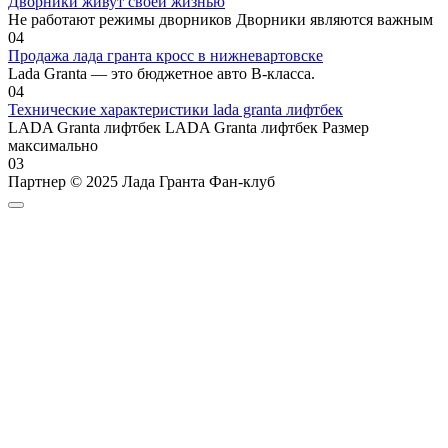
Дворники живут своей жизнью
Не работают режимы дворников Дворники являются важным
0
4
Продажа лада гранта кросс в нижневартовске
Lada Granta — это бюджетное авто B-класса.
0
4
Технические характеристики lada granta лифтбек
LADA Granta лифтбек LADA Granta лифтбек Размер
максимально
0
3
Партнер © 2025 Лада Гранта Фан-клуб