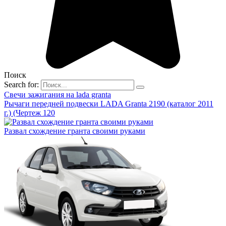
Поиск
Search for:
Свечи зажигания на lada granta
Рычаги передней подвески LADA Granta 2190 (каталог 2011
г.) (Чертеж 120
Развал схождение гранта своими руками