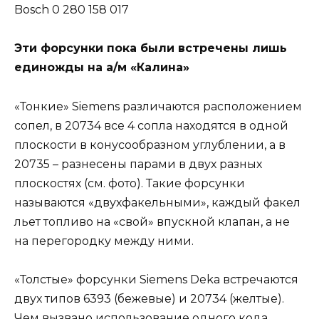
Bosch 0 280 158 017
Эти форсунки пока были встречены лишь
единожды на а/м «Калина»
«Тонкие» Siemens различаются расположением
сопел, в 20734 все 4 сопла находятся в одной
плоскости в конусообразном углублении, а в
20735 – разнесены парами в двух разных
плоскостях (см. фото). Такие форсунки
называются «двухфакельными», каждый факел
льет топливо на «свой» впускной клапан, а не
на перегородку между ними.
«Толстые» форсунки Siemens Deka встречаются
двух типов 6393 (бежевые) и 20734 (желтые).
Чем вызвано использование одного кода